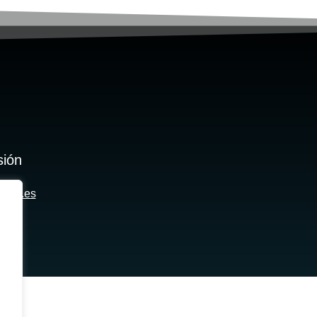
sión
Web.es