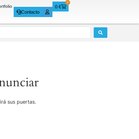
0
rtfolio
0
€
Contacto
nunciar
irá sus puertas.